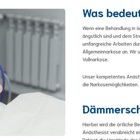
Was bedeut
Wenn eine Behandlung in ör
ängstlich sind und dem S
umfangreiche Arbeiten durc
Allgemeinnarkose an. Wir
Vollnarkose.
Unser kompetentes Anästh
die Narkosemöglichkeiten.
Dämmersch
Hierbei wird die örtliche 
Anästhesist verabreicht ei
Patient die Umstände des E