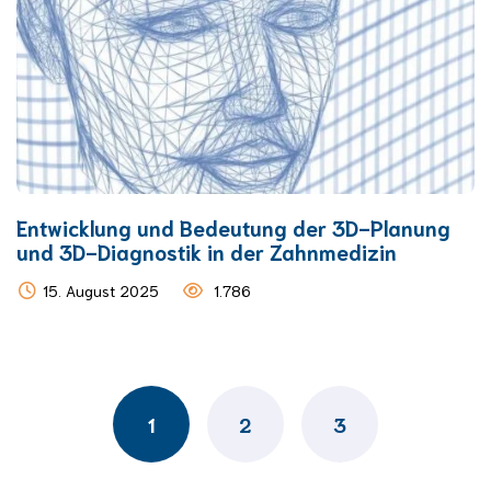
Entwicklung und Bedeutung der 3D-Planung
und 3D-Diagnostik in der Zahnmedizin
15. August 2025
1.786
Posts
navigation
1
2
3